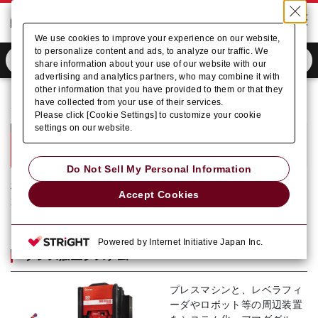
We use cookies to improve your experience on our website,
to personalize content and ads, to analyze our traffic. We
share information about your use of our website with our
advertising and analytics partners, who may combine it with
other information that you have provided to them or that they
have collected from your use of their services.
ホーム
商品情報
プレス自動化ソリューション (アマダプレスシステム)
Please click [Cookie Settings] to customize your cookie
settings on our website.
プレス自動化ソリューション
アマダプレスシステム
Do Not Sell My Personal Information
株式会社アマダプレスシステムはプレスマシン、プレス周辺装
Accept Cookies
置、ばね成形機などを取り揃えています。
Powered by Internet Initiative Japan Inc.
プレス加工システム
プレスマシンと、レベラフィ
ーダやロボット等の周辺装置