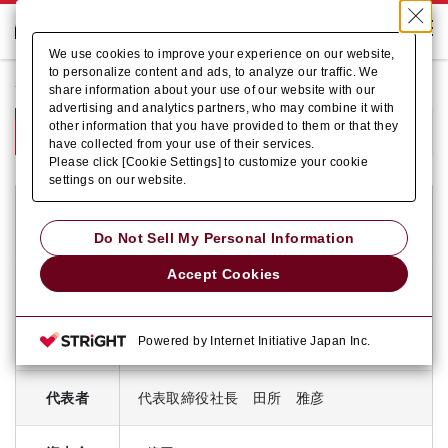
We use cookies to improve your experience on our website,
to personalize content and ads, to analyze our traffic. We
ホーム
企業情報
会社概要
share information about your use of our website with our
advertising and analytics partners, who may combine it with
会社概要
other information that you have provided to them or that they
have collected from your use of their services.
Please click [Cookie Settings] to customize your cookie
settings on our website.
株式会社アマダマシナリー
商号
AMADA MACHINERY CO., LTD.
Do Not Sell My Personal Information
Accept Cookies
創業
1937年3月5日
Powered by Internet Initiative Japan Inc.
設立
1997年9月25日
代表者
代表取締役社長 田所 雅彦