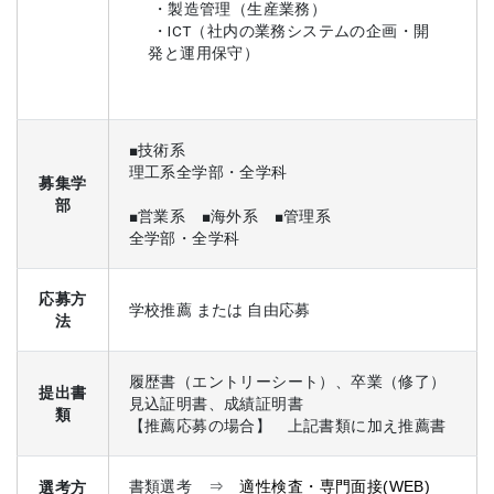
・製造管理（生産業務）
・ICT（社内の業務システムの企画・開
発と運用保守）
■技術系
理工系全学部・全学科
募集学
部
■営業系 ■海外系 ■管理系
全学部・全学科
応募方
学校推薦 または 自由応募
法
履歴書（エントリーシート）、卒業（修了）
提出書
見込証明書、成績証明書
類
【推薦応募の場合】 上記書類に加え推薦書
選考方
書類選考 ⇒
適性
検査
・専門
面接
(WEB)