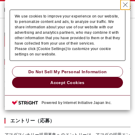
We use cookies to improve your experience on our website,
to personalize content and ads, to analyze our traffic. We
ホーム
採用情報
新卒採用
share information about your use of our website with our
advertising and analytics partners, who may combine it with
新卒採用
other information that you have provided to them or that they
have collected from your use of their services.
Please click [Cookie Settings] to customize your cookie
settings on our website.
企業情報
Do Not Sell My Personal Information
アマダマシナリーは金属の切断と研磨で様々な産業を支えていま
Accept Cookies
す。
医療機器など精密で極小のものから、高層ビルや橋などの構造物
に使われる巨大な部材まで、活躍の場は多岐にわたります。
Powered by Internet Initiative Japan Inc.
会社データの詳細は
こちら
エントリー（応募）
アマダマシナリー採用募集へのエントリーは、アマダの採用エン