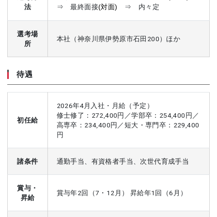
法
⇒ 最終面接
(対面)
⇒ 内々定
選考場
本社（神奈川県伊勢原市石田200）ほか
所
待遇
2026年4月入社・月給（予定）
修士修了：272,400円／学部卒：254,400円／
初任給
高専卒：234,400円／短大・専門卒：229,400
円
諸条件
通勤手当、有資格者手当、次世代育成手当
賞与・
賞与年2回（7・12月） 昇給年1回（6月）
昇給