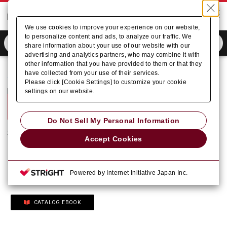
We use cookies to improve your experience on our website,
to personalize content and ads, to analyze our traffic. We
share information about your use of our website with our
advertising and analytics partners, who may combine it with
other information that you have provided to them or that they
have collected from your use of their services.
ホーム
商品情報
板金 (アマダ)
Please click [Cookie Settings] to customize your cookie
settings on our website.
板金
アマダ
Do Not Sell My Personal Information
株式会社アマダでは板金加工の工程に必要なマシン・ソフトウエ
Accept Cookies
ア・周辺装置・消耗品のすべてを提供しています。
商品の詳しい情報・加工動画、カタロ
商品情報サイトへ
Powered by Internet Initiative Japan Inc.
グダウンロードなどが閲覧できます。
CATALOG EBOOK