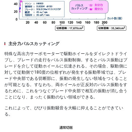
主分力パルスカッティング
特殊な高出力サーボモーターで駆動ホイールをダイレクトドライ
ブし、ブレードの走行をパルス振動制御。するとパルス振動はブ
レードを介して従動ホイールに伝達される。その場合、駆動側に
対して従動側で180度の位相ずれが発生する振動帯域では、ブレ
ード中央部である切断部に、振動の発生しない領域をつくること
が可能となる。すなわち、両ホイールが正反対のパルス振動をす
るために、これをつなぐブレード中央部で相互の振動が消し合う
ことになり、まったく振動のない領域ができる。
これによって、びびり振動騒音を大幅に抑えることができてい
る。