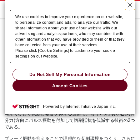
We use cookies to improve your experience on our website,
to personalize content and ads, to analyze our traffic. We
ホーム
Who we are
share information about your use of our website with our
advertising and analytics partners, who may combine it with
テクニカル情報
other information that you have provided to them or that they
have collected from your use of their services.
Please click [Cookie Settings] to customize your cookie
settings on our website.
パルスカッティング技術
Do Not Sell My Personal Information
パルスカッティング
Accept Cookies
バンドソーブレードの加工で発生する振動(びびり振動)や騒音を
静粛させて、切削速度を格段に向上させることができる、アマダ
Powered by Internet Initiative Japan Inc.
発案の技術。1つは、ブレード長さ(主分力)方向にパルス振動を
与えてびびり振動と騒音を抑える技術で、もう1つは切り込み(背
分力)方向にパルス振動を付加して切削抵抗を低減する技術の2つ
である。
ブレード振動を抑えることで理想的な切削環境をつくり、さらに