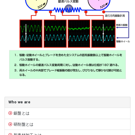
サイドバー
Who we are
鋸盤とは
研削盤とは